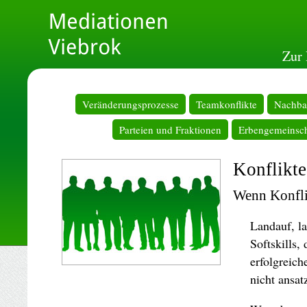
Zur 
Veränderungsprozesse
Teamkonflikte
Nachbar
Parteien und Fraktionen
Erbengemeinsch
Konflikt
Wenn Konfli
Landauf, l
Softskills,
erfolgreic
nicht ansat